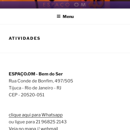
Pular
ESPAÇO.OM
Seja bem vindo ao nosso espaço de Bem Estar
para
Menu
o
conteúdo
ATIVIDADES
ESPAÇO.OM - Bem do Ser
Rua Conde de Bonfim, 497/505
Tijuca - Rio de Janeiro - RJ
CEP - 20520-051
clique aqui para Whatsapp
ou ligue para 21 96825 2143
Veja no mapa
//
webmail