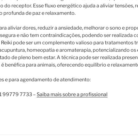
 do receptor. Esse fluxo energético ajuda a aliviar tensões, r
o profunda de paz e relaxamento.
para aliviar dores, reduzir a ansiedade, melhorar o sono e pr
 é segura e não tem contraindicações, podendo ser realizada
 o Reiki pode ser um complemento valioso para tratamentos t
acupuntura, homeopatia e aromaterapia, potencializando os 
do de pleno bem estar. A técnica pode ser realizada presen
é benéfica para animais, oferecendo equilíbrio e relaxamento
es e para agendamento de atendimento:
 21 99779 7733 –
Saiba mais sobre a profissional