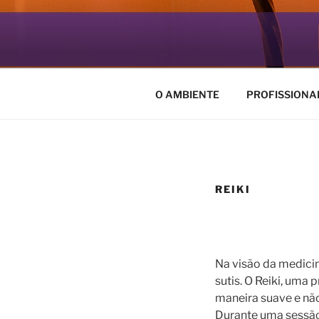
Pular
para
ESPAÇO.O
o
Seja bem vindo ao nosso espa
conteúdo
O AMBIENTE
PROFISSIONA
REIKI
Na visão da medicin
sutis. O Reiki, uma
maneira suave e não
Durante uma sessão