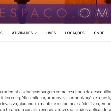
M
ço de Bem Estar
IS
ATIVIDADES
LIVES
LOCAÇÕES
ONDE
a oriental, as doenças surgem como resultado de desequilíb
 prática energética milenar, promove a harmonização e reposi
 invasiva, ajudando a manter e restaurar a saúde física, emoc
, o terapeuta canaliza energia através das mãos, aplicando-