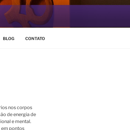
BLOG
CONTATO
rios nos corpos
ção de energia de
ional e mental.
a em pontos