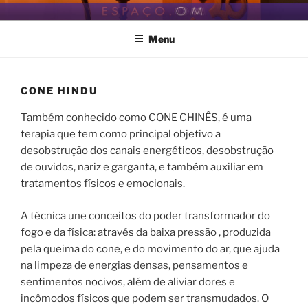
Pular
ESPAÇO.OM
Seja bem vindo ao nosso espaço de Bem Estar
para
Menu
o
conteúdo
CONE HINDU
Também conhecido como CONE CHINÊS, é uma
terapia que tem como principal objetivo a
desobstrução dos canais energéticos, desobstrução
de ouvidos, nariz e garganta, e também auxiliar em
tratamentos físicos e emocionais.
A técnica une conceitos do poder transformador do
fogo e da física: através da baixa pressão , produzida
pela queima do cone, e do movimento do ar, que ajuda
na limpeza de energias densas, pensamentos e
sentimentos nocivos, além de aliviar dores e
incômodos físicos que podem ser transmudados. O