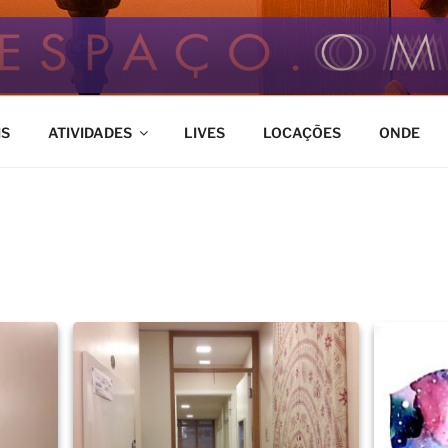
M
ço de Bem Estar
IS
ATIVIDADES
LIVES
LOCAÇÕES
ONDE