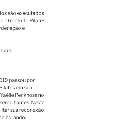
ícios são executados
de. O método Pilates
ordenação e
grupo.
2019 passou por
Pilates em sua
 Yaëlle Penkhoss no
 semelhantes. Nesta
litar sua reconexão
melhorando: