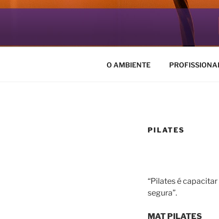
Pular
para
ESPAÇO.O
o
Seja bem vindo ao nosso espa
conteúdo
O AMBIENTE
PROFISSIONA
PILATES
“Pilates é capacitar
segura”.
MAT PILATES