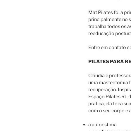
Mat Pilates foi a p
principalmente no s
trabalha todos os 
reeducação postura
Entre em contato 
PILATES PARA R
Cláudia é professor
uma mastectomia tot
recuperação. Inspir
Espaço Pilates RJ, 
prática, ela foca s
com o seu corpo e 
a autoestima