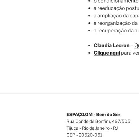
o condicionamento 
a reeducação postu
a ampliação da cap
a reorganização da 
a recuperação da 
Claudia Lecron
–
Q
Clique aqui
para ver
ESPAÇO.OM - Bem do Ser
Rua Conde de Bonfim, 497/505
Tijuca - Rio de Janeiro - RJ
CEP - 20520-051