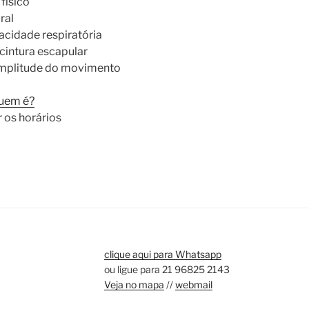
físico
ral
acidade respiratória
cintura escapular
amplitude do movimento
uem é?
 os horários
clique aqui para Whatsapp
ou ligue para 21 96825 2143
Veja no mapa
//
webmail