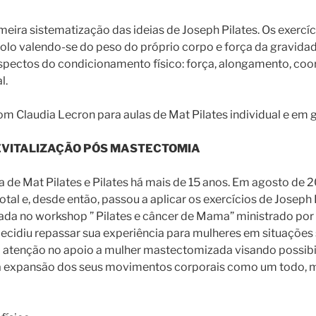
rimeira sistematização das ideias de Joseph Pilates. Os exerc
olo valendo-se do peso do próprio corpo e força da gravida
aspectos do condicionamento físico: força, alongamento, co
l.
com
Claudia Lecron
para aulas de Mat Pilates individual e em 
EVITALIZAÇÃO PÓS MASTECTOMIA
a de Mat Pilates e Pilates há mais de 15 anos. Em agosto de 
al e, desde então, passou a aplicar os exercícios de Joseph 
ada no workshop ” Pilates e câncer de Mama” ministrado por
decidiu repassar sua experiência para mulheres em situações
ua atenção no apoio a mulher mastectomizada visando possibi
a expansão dos seus movimentos corporais como um todo, 