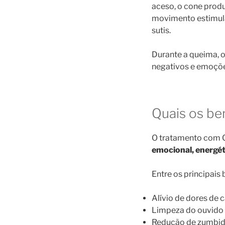
aceso, o cone prod
movimento estimula 
sutis.
Durante a queima, 
negativos e emoçõe
Quais os be
O tratamento com Co
emocional, energét
Entre os principais
Alívio de dores de
Limpeza do ouvido 
Redução de zumbidos