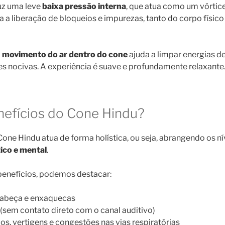
uz uma leve
baixa pressão interna
, que atua como um vórtic
a liberação de bloqueios e impurezas, tanto do corpo físic
o
movimento do ar dentro do cone
ajuda a limpar energias 
s nocivas. A experiência é suave e profundamente relaxante
nefícios do Cone Hindu?
ne Hindu atua de forma holística, ou seja, abrangendo os ní
ico e mental
.
 benefícios, podemos destacar:
 cabeça e enxaquecas
(sem contato direto com o canal auditivo)
, vertigens e congestões nas vias respiratórias