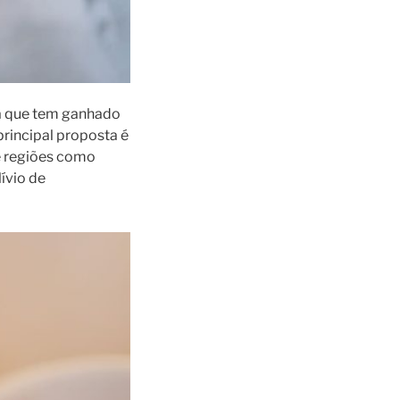
va que tem ganhado
principal proposta é
e regiões como
lívio de