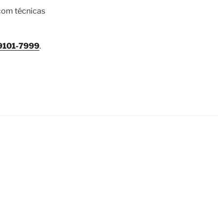
 com técnicas
99101-7999
.