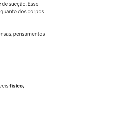
e de sucção. Esse
o quanto dos corpos
densas, pensamentos
.
veis
físico,