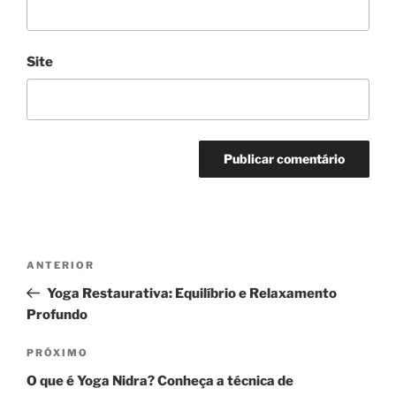
Site
Navegação
Post
ANTERIOR
de
anterior
Yoga Restaurativa: Equilíbrio e Relaxamento
Post
Profundo
Próximo
PRÓXIMO
post
O que é Yoga Nidra? Conheça a técnica de