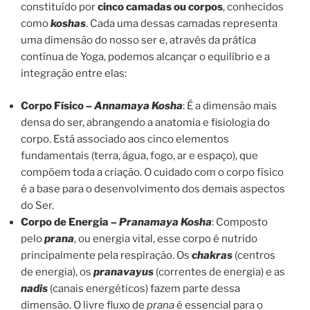
constituído por
cinco camadas ou corpos
, conhecidos
como
koshas
. Cada uma dessas camadas representa
uma dimensão do nosso ser e, através da prática
contínua de Yoga, podemos alcançar o equilíbrio e a
integração entre elas:
Corpo Físico –
Annamaya Kosha
: É a dimensão mais
densa do ser, abrangendo a anatomia e fisiologia do
corpo. Está associado aos cinco elementos
fundamentais (terra, água, fogo, ar e espaço), que
compõem toda a criação. O cuidado com o corpo físico
é a base para o desenvolvimento dos demais aspectos
do Ser.
Corpo de Energia –
Pranamaya Kosha
: Composto
pelo
prana
, ou energia vital, esse corpo é nutrido
principalmente pela respiração. Os
chakras
(centros
de energia), os
pranavayus
(correntes de energia) e as
nadis
(canais energéticos) fazem parte dessa
dimensão. O livre fluxo de
prana
é essencial para o