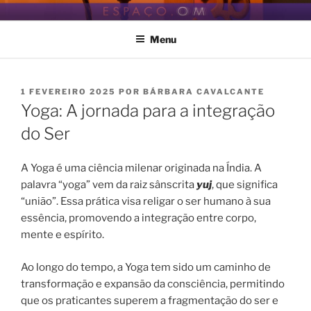
Pular
ESPAÇO.OM
Seja bem vindo ao nosso espaço de Bem Estar
para
Menu
o
conteúdo
PUBLICADO
1 FEVEREIRO 2025
POR
BÁRBARA CAVALCANTE
EM
Yoga: A jornada para a integração
do Ser
A Yoga é uma ciência milenar originada na Índia. A
palavra “yoga” vem da raiz sânscrita
yuj
, que significa
“união”. Essa prática visa religar o ser humano à sua
essência, promovendo a integração entre corpo,
mente e espírito.
Ao longo do tempo, a Yoga tem sido um caminho de
transformação e expansão da consciência, permitindo
que os praticantes superem a fragmentação do ser e