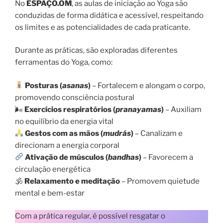
No
ESPAÇO.OM
, as aulas de iniciação ao Yoga são
conduzidas de forma didática e acessível, respeitando
os limites e as potencialidades de cada praticante.
Durante as práticas, são exploradas diferentes
ferramentas do Yoga, como:
Posturas (
asanas
)
– Fortalecem e alongam o corpo,
promovendo consciência postural
🌬
Exercícios respiratórios (
pranayamas
)
– Auxiliam
no equilíbrio da energia vital
Gestos com as mãos (
mudrás
)
– Canalizam e
direcionam a energia corporal
Ativação de músculos (
bandhas
)
– Favorecem a
circulação energética
🕉
Relaxamento e meditação
– Promovem quietude
mental e bem-estar
Com a prática regular, é possível resgatar o